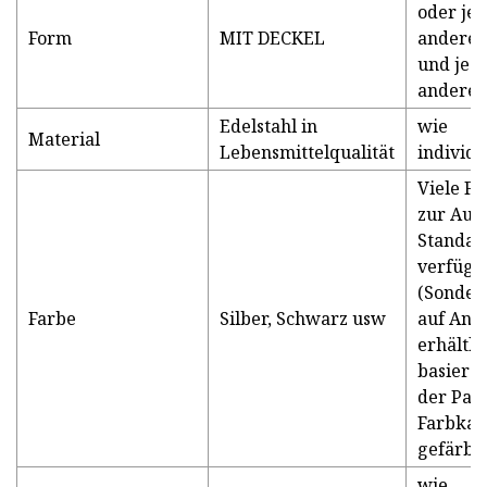
oder jed
Form
MIT DECKEL
andere 
und jed
andere 
Edelstahl in
wie
Material
Lebensmittelqualität
individu
Viele F
zur Aus
Standar
verfügb
(Sonder
Farbe
Silber, Schwarz usw
auf Anf
erhältli
basiere
der Pan
Farbkar
gefärbt)
wie