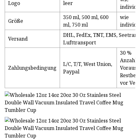
Logo
leer
individu
350 ml, 500 ml, 600
wie
Größe
ml, 750 ml
individu
DHL, FedEx, TNT, EMS, Seetrans
Versand
Lufttransport
30 %
Anzahlu
L/C, T/T, West Union,
Zahlungsbedingung
Voraus,
Paypal
Restbet
vor Ver