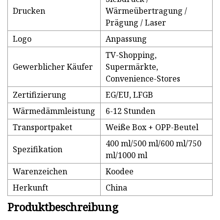
Drucken
Wärmeübertragung /
Prägung / Laser
Logo
Anpassung
TV-Shopping,
Gewerblicher Käufer
Supermärkte,
Convenience-Stores
Zertifizierung
EG/EU, LFGB
Wärmedämmleistung
6-12 Stunden
Transportpaket
Weiße Box + OPP-Beutel
400 ml/500 ml/600 ml/750
Spezifikation
ml/1000 ml
Warenzeichen
Koodee
Herkunft
China
Produktbeschreibung