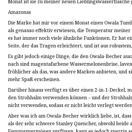
Monat ist sie zu meiner neuen Lieblingswasserflasche
Amazonas
Die Marke hat mir vor einem Monat einen Owala Tumbl
als genauso effektiv erwiesen, die Temperatur meine
es hat immer noch viele ähnliche Funktionen. Er hat e
Seite, der das Tragen erleichtert, und ist aus robustem,
Es gibt jedoch einige Dinge, die den Owala-Becher au
nach sind magentafarbene Wassermelonenbrise, lavend
fröhlicher als das, was andere Marken anbieten, und sie
mehr Spaß erscheinen.
Darüber hinaus verfügt es über einen 2-in-1-Deckel, 
den Strohhalm verwenden können – und der Strohhalm r
nicht verwenden, sodass er nicht leicht verlegt werde
Aber was ich am Owala-Becher wirklich liebe, ist, dass
als der sehr schwere Stanley Quencher, obwohl beide a
Fassungsvermögen verfügen, kann es jedoch sperrig s