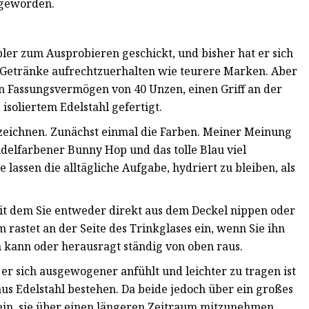
 geworden.
er zum Ausprobieren geschickt, und bisher hat er sich
r Getränke aufrechtzuerhalten wie teurere Marken. Aber
in Fassungsvermögen von 40 Unzen, einen Griff an der
 isoliertem Edelstahl gefertigt.
szeichnen. Zunächst einmal die Farben. Meiner Meinung
elfarbener Bunny Hop und das tolle Blau viel
 lassen die alltägliche Aufgabe, hydriert zu bleiben, als
mit dem Sie entweder direkt aus dem Deckel nippen oder
astet an der Seite des Trinkglases ein, wenn Sie ihn
n kann oder herausragt ständig von oben raus.
 er sich ausgewogener anfühlt und leichter zu tragen ist
us Edelstahl bestehen. Da beide jedoch über ein großes
ein, sie über einen längeren Zeitraum mitzunehmen,