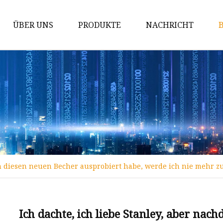
ÜBER UNS
PRODUKTE
NACHRICHT
Dosenkühler
Thermosflasche
Reisebecher
Edelstahl-Wasserflasche
Sling-Isolierflasche
Doppelwandiger Reisebecher
ich diesen neuen Becher ausprobiert habe, werde ich nie mehr 
Einwandiger Reisebecher
Gerade Business-Isolierflasche
Doppelwandige Edelstahl-
Ich dachte, ich liebe Stanley, aber na
Wasserflasche